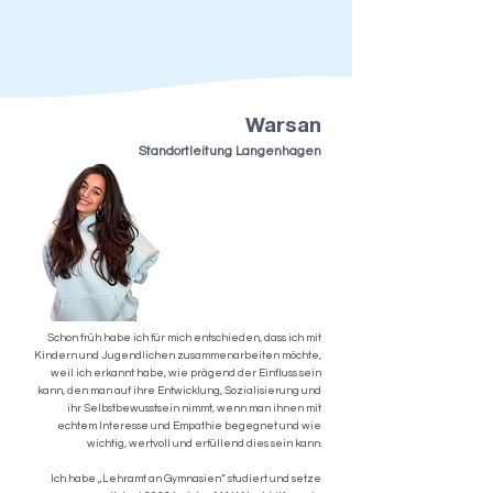
Warsan
Standortleitung Langenhagen
Schon früh habe ich für mich entschieden, dass ich mit
Kindern und Jugendlichen zusammenarbeiten möchte,
weil ich erkannt habe, wie prägend der Einfluss sein
kann, den man auf ihre Entwicklung, Sozialisierung und
ihr Selbstbewusstsein nimmt, wenn man ihnen mit
echtem Interesse und Empathie begegnet und wie
wichtig, wertvoll und erfüllend dies sein kann.
Ich habe „Lehramt an Gymnasien“ studiert und setze