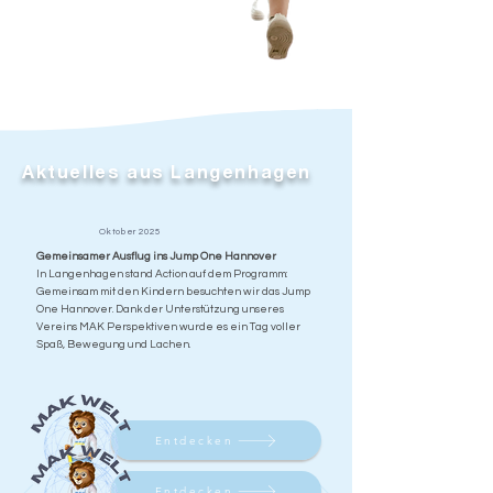
Aktuelles aus Langenhagen
Oktober 2025
Gemeinsamer Ausflug ins Jump One Hannover
In Langenhagen stand Action auf dem Programm:
Gemeinsam mit den Kindern besuchten wir das Jump
One Hannover. Dank der Unterstützung unseres
Vereins MAK Perspektiven wurde es ein Tag voller
Spaß, Bewegung und Lachen.
Entdecken
Entdecken