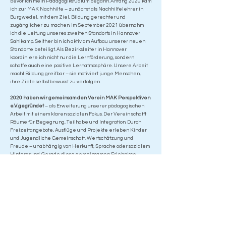
bevor ich mein Pädagogikstudium begann. Anfang 2020 kam
ich zur MAK Nachhilfe – zunächst als Nachhilfelehrer in
Burgwedel, mit dem Ziel, Bildung gerechter und
zugänglicher zu machen. Im September 2021 übernahm
ich die Leitung unseres zweiten Standorts in Hannover
Sahlkamp. Seither bin ich aktiv am Aufbau unserer neuen
Standorte beteiligt. Als Bezirksleiter in Hannover
koordiniere ich nicht nur die Lernförderung, sondern
schaffe auch eine positive Lernatmosphäre. Unsere Arbeit
macht Bildung greifbar – sie motiviert junge Menschen,
ihre Ziele selbstbewusst zu verfolgen.
2020 haben wir gemeinsam den Verein MAK Perspektiven
e.V. gegründet
– als Erweiterung unserer pädagogischen
Arbeit mit einem klaren sozialen Fokus. Der Verein schafft
Räume für Begegnung, Teilhabe und Integration. Durch
Freizeitangebote, Ausflüge und Projekte erleben Kinder
und Jugendliche Gemeinschaft, Wertschätzung und
Freude – unabhängig von Herkunft, Sprache oder sozialem
Hintergrund. Gerade diese gemeinsamen Erlebnisse
stärken das Vertrauen und schaffen bleibende
Erinnerungen. Heute führen wir gemeinsam die MAK
Nachhilfe mit sechs Standorten und über 120 engagierten
Mitarbeitenden. Gleichzeitig gestalten wir aktiv die Arbeit
des Vereins. Für uns ist Bildung mehr als Schulstoff – sie
bedeutet Selbstvertrauen, Zugehörigkeit und Perspektive.
Genau das möchten wir mit MAK Nachhilfe und MAK
Perspektiven e.V. jeden Tag weitergeben.