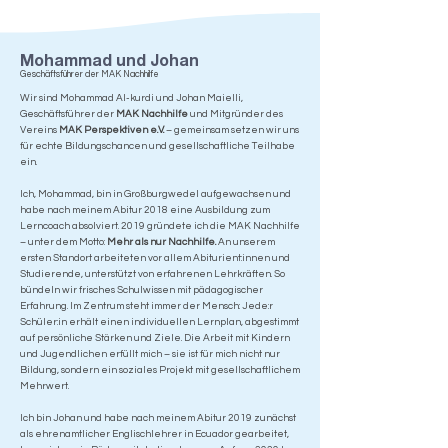
Mohammad und Johan
Geschäftsführer der MAK Nachhilfe
Wir sind Mohammad Al-kurdi und Johan Maielli,
Geschäftsführer der
MAK Nachhilfe
und Mitgründer des
Vereins
MAK Perspektiven e.V.
– gemeinsam setzen wir uns
für echte Bildungschancen und gesellschaftliche Teilhabe
ein.
Ich, Mohammad, bin in Großburgwedel aufgewachsen und
habe nach meinem Abitur 2018 eine Ausbildung zum
Lerncoach absolviert. 2019 gründete ich die MAK Nachhilfe
– unter dem Motto:
Mehr als nur Nachhilfe.
An unserem
ersten Standort arbeiteten vor allem Abiturient:innen und
Studierende, unterstützt von erfahrenen Lehrkräften. So
bündeln wir frisches Schulwissen mit pädagogischer
Erfahrung. Im Zentrum steht immer der Mensch: Jede:r
Schüler:in erhält einen individuellen Lernplan, abgestimmt
auf persönliche Stärken und Ziele. Die Arbeit mit Kindern
und Jugendlichen erfüllt mich – sie ist für mich nicht nur
Bildung, sondern ein soziales Projekt mit gesellschaftlichem
Mehrwert.
Ich bin Johan und habe nach meinem Abitur 2019 zunächst
als ehrenamtlicher Englischlehrer in Ecuador gearbeitet,