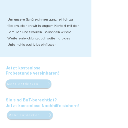
Um unsere Schüler:innen ganzheitlich zu
fördern, stehen wir in engem Kontakt mit den
Familien und Schulen. So können wir die
Weiterentwicklung auch außerhalb des
Unterrichts positiv beeinﬂussen.
Jetzt kostenlose
Probestunde vereinbaren!
Mehr entdecken
Sie sind BuT-berechtigt?
Jetzt
kostenlose Nachhilfe sichern!
Mehr entdecken