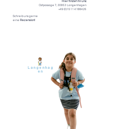
Hier findet ihr uns:
Ostpassage 7, 30853 Langenhagen
+49 (0)1511 4188426
Schreib uns gerne
eine
Rezension!
Langenhag
en