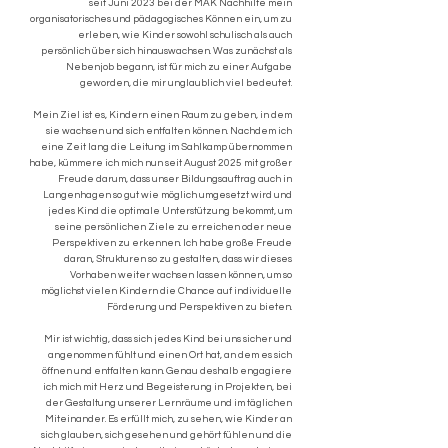
seit Juni 2023 bei der MAK Nachhilfe mein
organisatorisches und pädagogisches Können ein, um zu
erleben, wie Kinder sowohl schulisch als auch
persönlich über sich hinauswachsen. Was zunächst als
Nebenjob begann, ist für mich zu einer Aufgabe
geworden, die mir unglaublich viel bedeutet.
Mein Ziel ist es, Kindern einen Raum zu geben, in dem
sie wachsen und sich entfalten können. Nachdem ich
eine Zeit lang die Leitung im Sahlkamp übernommen
habe, kümmere ich mich nun seit August 2025 mit großer
Freude darum, dass unser Bildungsauftrag auch in
Langenhagen so gut wie möglich umgesetzt wird und
jedes Kind die optimale Unterstützung bekommt, um
seine persönlichen Ziele zu erreichen oder neue
Perspektiven zu erkennen. Ich habe große Freude
daran, Strukturen so zu gestalten, dass wir dieses
Vorhaben weiter wachsen lassen können, um so
möglichst vielen Kindern die Chance auf individuelle
Förderung und Perspektiven zu bieten.
Mir ist wichtig, dass sich jedes Kind bei uns sicher und
angenommen fühlt und einen Ort hat, an dem es sich
öffnen und entfalten kann. Genau deshalb engagiere
ich mich mit Herz und Begeisterung in Projekten, bei
der Gestaltung unserer Lernräume und im täglichen
Miteinander. Es erfüllt mich, zu sehen, wie Kinder an
sich glauben, sich gesehen und gehört fühlen und die