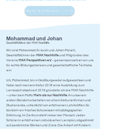
Mehr entdecken
Mohammad und Johan
Geschäftsführer der MAK Nachhilfe
Wir sind Mohammad Al-kurdi und Johan Maielli,
Geschäftsführer der
MAK Nachhilfe
und Mitgründer des
Vereins
MAK Perspektiven e.V.
– gemeinsam setzen wir uns
für echte Bildungschancen und gesellschaftliche Teilhabe
ein.
Ich, Mohammad, bin in Großburgwedel aufgewachsen und
habe nach meinem Abitur 2018 eine Ausbildung zum
Lerncoach absolviert. 2019 gründete ich die MAK Nachhilfe
– unter dem Motto:
Mehr als nur Nachhilfe.
An unserem
ersten Standort arbeiteten vor allem Abiturient:innen und
Studierende, unterstützt von erfahrenen Lehrkräften. So
bündeln wir frisches Schulwissen mit pädagogischer
Erfahrung. Im Zentrum steht immer der Mensch: Jede:r
Schüler:in erhält einen individuellen Lernplan, abgestimmt
auf persönliche Stärken und Ziele. Die Arbeit mit Kindern
und Jugendlichen erfüllt mich – sie ist für mich nicht nur
Bildung, sondern ein soziales Projekt mit gesellschaftlichem