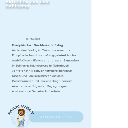
Aktuelles aus dem
Sahlkamp
29. Mai 2026
Europäischer Nachbarschaftstag
Am letzten Freitag im Mai wurde erneut der
Europäische Nachbarschaftstag gefeiert. Auch wir
von MAK Nachhilfe waren an unseren Standorten
im Sahlkamp, in Linden und im Roderbruch
vertreten. Mit kreativen Mitmachaktionen für
Kinder und Familien konnten wir viele
Besucherinnen und Besucher begrüßen und
einen schönen Tag voller Begegnungen,
Austausch und Gemeinschaft erleben.
Entdecken