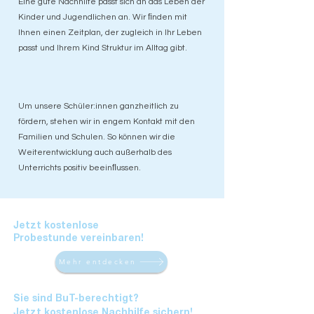
Eine gute Nachhilfe passt sich an das Leben der
Kinder und Jugendlichen an. Wir ﬁnden mit
Ihnen einen Zeitplan, der zugleich in Ihr Leben
passt und Ihrem Kind Struktur im Alltag gibt.
Um unsere Schüler:innen ganzheitlich zu
fördern, stehen wir in engem Kontakt mit den
Familien und Schulen. So können wir die
Weiterentwicklung auch außerhalb des
Unterrichts positiv beeinﬂussen.
Jetzt kostenlose
Probestunde vereinbaren!
Mehr entdecken
Sie sind BuT-berechtigt?
Jetzt
kostenlose Nachhilfe sichern!