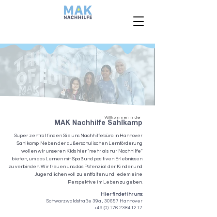
Willkommen in der
MAK Nachhilfe Sahlkamp
Super zentral finden Sie uns Nachhilfebüro in Hannover
Sahlkamp. Neben der außerschulischen Lernförderung
wollen wir unseren Kids hier "mehr als nur Nachhilfe"
bieten, um das Lernen mit Spaß und positiven Erlebnissen
zu verbinden. Wir freuen uns das Potenzial der Kinder und
Jugendlichen voll zu entfalten und jedem eine
Perspektive im Leben zu geben.
Hier findet ihr uns:
Schwarzwaldstraße 39a , 30657 Hannover
+49 (0) 176 23841217