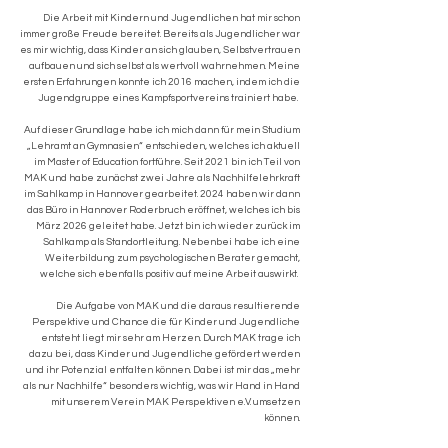
Die Arbeit mit Kindern und Jugendlichen hat mir schon
immer große Freude bereitet. Bereits als Jugendlicher war
es mir wichtig, dass Kinder an sich glauben, Selbstvertrauen
aufbauen und sich selbst als wertvoll wahrnehmen. Meine
ersten Erfahrungen konnte ich 2016 machen, indem ich die
Jugendgruppe eines Kampfsportvereins trainiert habe.
Auf dieser Grundlage habe ich mich dann für mein Studium
„Lehramt an Gymnasien“ entschieden, welches ich aktuell
im Master of Education fortführe. Seit 2021 bin ich Teil von
MAK und habe zunächst zwei Jahre als Nachhilfelehrkraft
im Sahlkamp in Hannover gearbeitet. 2024 haben wir dann
das Büro in Hannover Roderbruch eröffnet, welches ich bis
März 2026 geleitet habe. Jetzt bin ich wieder zurück im
Sahlkamp als Standortleitung. Nebenbei habe ich eine
Weiterbildung zum psychologischen Berater gemacht,
welche sich ebenfalls positiv auf meine Arbeit auswirkt.
Die Aufgabe von MAK und die daraus resultierende
Perspektive und Chance die für Kinder und Jugendliche
entsteht liegt mir sehr am Herzen. Durch MAK trage ich
dazu bei, dass Kinder und Jugendliche gefördert werden
und ihr Potenzial entfalten können. Dabei ist mir das „mehr
als nur Nachhilfe“ besonders wichtig, was wir Hand in Hand
mit unserem Verein MAK Perspektiven e.V. umsetzen
können.