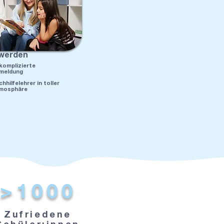
 werden
komplizierte
meldung
hhilfelehrer in toller
mosphäre
>1000
Zufriedene