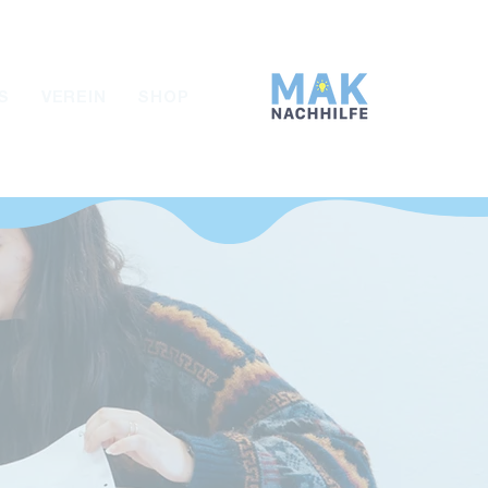
info@mak-nachhilfe.de
S
VEREIN
SHOP