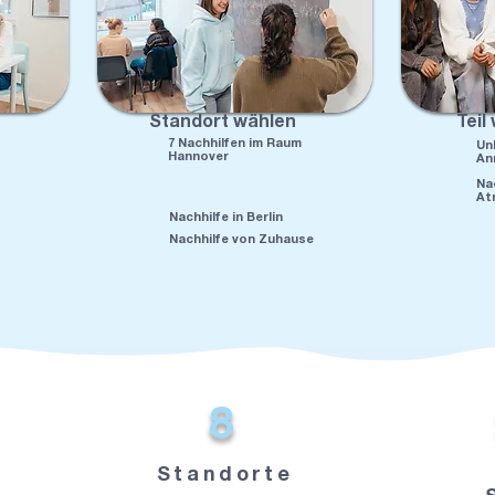
Standort wählen
Teil
7 Nachhilfen im Raum
Un
Hannover
An
Nac
At
Nachhilfe in Berlin
Nachhilfe von Zuhause
8
Standorte