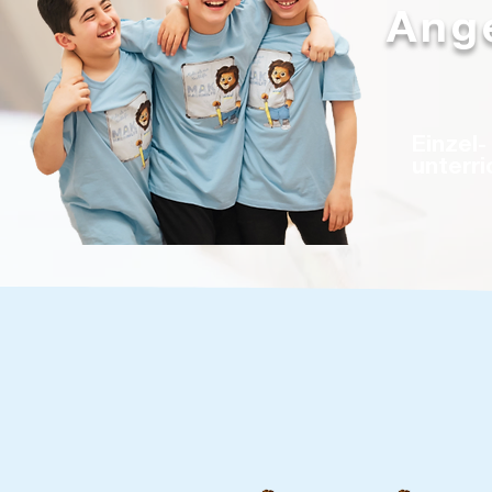
Ange
Einzel-
unterri