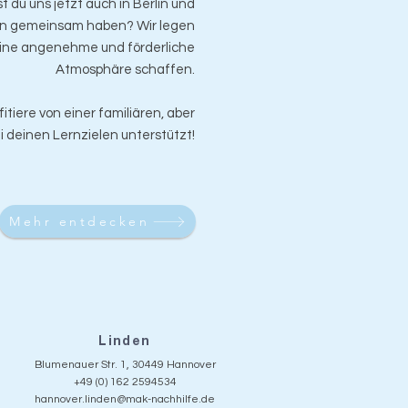
t du uns jetzt auch in Berlin und
ren gemeinsam haben? Wir legen
 eine angenehme und förderliche
Atmosphäre schaffen.
itiere von einer familiären, aber
i deinen Lernzielen unterstützt!
Mehr entdecken
Linden
Blumenauer Str. 1, 30449 Hannover
+49 (0) 162 2594534
hannover.linden@mak-nachhilfe.de