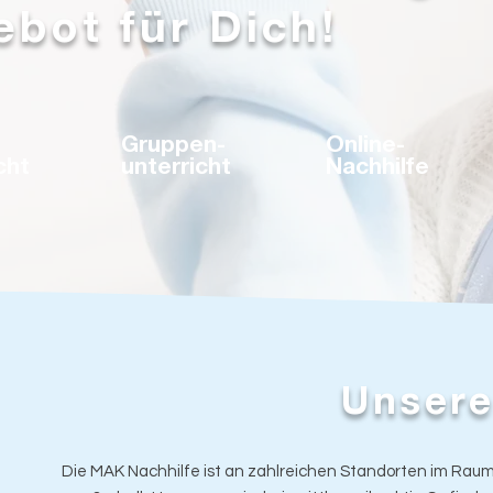
bot für Dich!
Gruppen-
Online-
cht
unterricht
Nachhilfe
Unsere
Die MAK Nachhilfe ist an zahlreichen Standorten im Rau