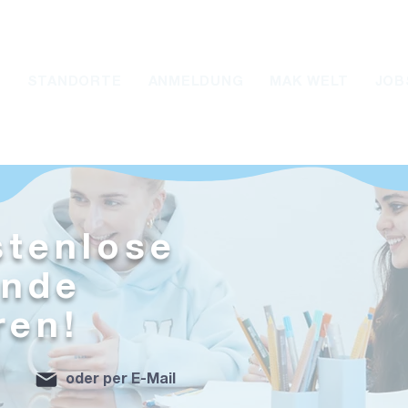
d
STANDORTE
ANMELDUNG
MAK WELT
JOB
stenlose
unde
ren!
oder per E-Mail