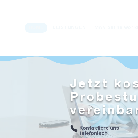
HOME
LEISTUNGEN
MAK online worl
Jetzt ko
Probest
vereinba
Kontaktiere uns
telefonisch