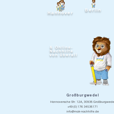
Berlin
Hannover
& Online-
Nachhilfe
von überall
Großburgwedel
Hannoversche Str. 12A, 30938 Großburgwede
+49 (0) 176 34538171
info@mak-nachhilfe.de