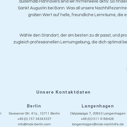
außerhalb Hannovers sind wir mittlerweile aktiv: So findes
Sankt Augustin bei Bonn. Was all unsere Nachhilfezent
großen Wert auf helle, freundliche Lernräume, die
Wähle den Standort, der am besten zu dir passt, und prof
zugleich professionellen Lernumgebung, die dich optimal be
Unsere Kontaktdaten
Berlin
Langenhagen
l
Seesener Str. 41a , 10711 Berlin
Ostpassage 7, 30853 Langenhagen
+49 (0) 157 34343337
+49 (0)1511 4188426
info@mak-berlin.com
langenhagen@mak-nachhilfe.de