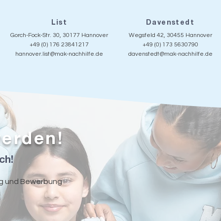
List
Davenstedt
Gorch-Fock-Str. 30, 30177 Hannover
Wegsfeld 42, 30455 Hannover
+49 (0) 176 23841217
+49 (0) 173 5630790
hannover.list@mak-nachhilfe.de
davenstedt@mak-nachhilfe.de
werden!
ch!
ng und Bewerbung