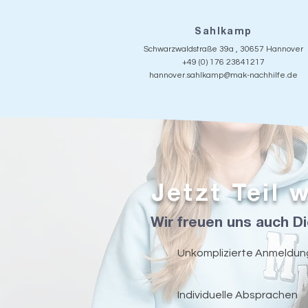
Sahlkamp
Schwarzwaldstraße 39a , 30657 Hannover
+49 (0) 176 23841217
hannover.sahlkamp@mak-nachhilfe.de
Jetzt Teil 
Wir freuen uns auch Di
Unkomplizierte Anmeldu
Individuelle Absprachen